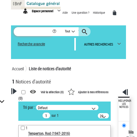
Panneau de gestion des cookies
Espace personnel
Aide
Une question ?
Historique
Tout
Recherche avancée
AUTRES RECHERCHES
Accueil
Liste de notices d’autorité
1
Notices d'autorité
Voir la sélection (
0
)
Ajouter à mes références
(
0
)
VOTRE RECHERCHE
RÉCUPÉRER
LES
Tri par :
Défaut
NOTICES
Recherche avancée dans les
sur 1
notices d’autorité
20
résultats/page
Œuvres liées à l'auteur :
1
Temperton, Rod (1947-2016)
Ma
Temperton, Rod (1947-2016)