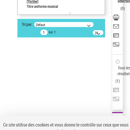
sélectio
[Thriller]
Pays
Titre uniforme musical
(
0
)
ne s'applique pas
Sauvegarder votre recherche
Tri par :
Défaut
AFFINER
sur 1
20
résultats/page
Type de notice d'autorité
Œuvre
(1)
Titre uniforme musical
(1)
Statut de la notice d’autorité
Tous le
résultat
Pays
(
1
)
Auteur d’œuvre
Ce site utilise des cookies et vous donne le contrôle sur ceux que vous