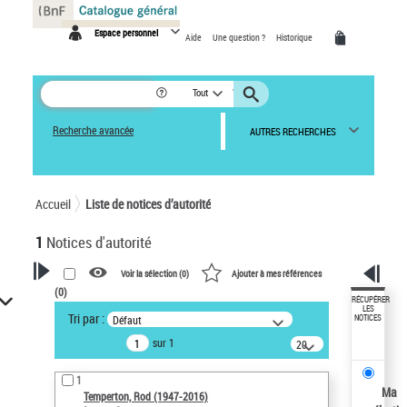
Panneau de gestion des cookies
Espace personnel
Aide
Une question ?
Historique
Tout
Recherche avancée
AUTRES RECHERCHES
Accueil
Liste de notices d’autorité
1
Notices d'autorité
Voir la sélection (
0
)
Ajouter à mes références
(
0
)
VOTRE RECHERCHE
RÉCUPÉRER
LES
Tri par :
Défaut
NOTICES
Recherche avancée dans les
sur 1
notices d’autorité
20
résultats/page
Œuvres liées à l'auteur :
1
Temperton, Rod (1947-2016)
Ma
Temperton, Rod (1947-2016)