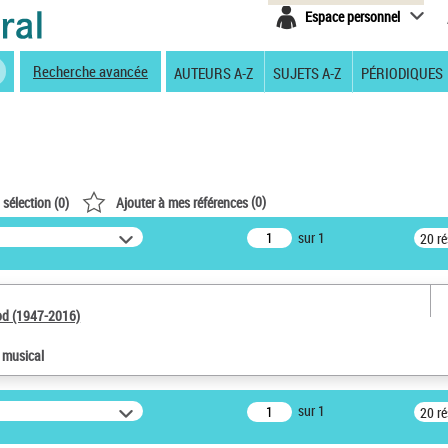
Espace personnel
Recherche avancée
AUTEURS A-Z
SUJETS A-Z
PÉRIODIQUES
(
0
)
 sélection (
0
)
Ajouter à mes références
sur 1
20 r
od (1947-2016)
e musical
sur 1
20 r