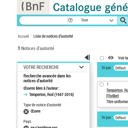
Panneau de gestion des cookies
Tout
Accueil
Liste de notices d’autorité
1
Notices d'autorité
Voir la
VOTRE RECHERCHE
Tri par :
Défaut
Recherche avancée dans les
notices d’autorité
1
Œuvres liées à l'auteur :
Temperton, R
Temperton, Rod (1947-2016)
[Thriller]
Titre uniform
Type de notice d'autorité
Œuvre
Tri par :
Défaut
Pays
ne s'applique pas