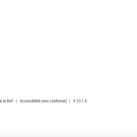
 à la BnF
|
Accessibilité (non conforme)
|
V 23.1.0