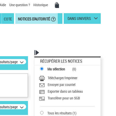
Aide
Une question ?
Historique
DANS UNIVERS
COTE
NOTICES D'AUTORITÉ
RÉCUPÉRER LES NOTICES
ésultats/page
Ma sélection
(
0
)
Télécharger/Imprimer
Envoyer par courriel
Exporter dans un tableau
Transférer pour un SGB
ésultats/page
Tous les résultats
(
1
)