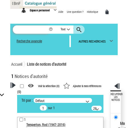
Panneau de gestion des cookies
Espace personnel
Aide
Une question ?
Historique
Tout
Recherche avancée
AUTRES RECHERCHES
Accueil
Liste de notices d’autorité
1
Notices d'autorité
Voir la sélection (
0
)
Ajouter à mes références
(
0
)
VOTRE RECHERCHE
RÉCUPÉRER
LES
Tri par :
Défaut
NOTICES
Recherche avancée dans les
sur 1
notices d’autorité
20
résultats/page
Œuvres liées à l'auteur :
1
Temperton, Rod (1947-2016)
Ma
Temperton, Rod (1947-2016)