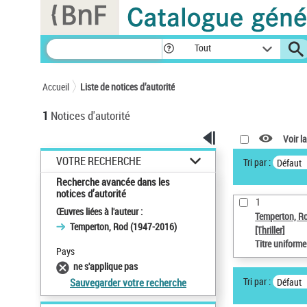
Panneau de gestion des cookies
Tout
Accueil
Liste de notices d’autorité
1
Notices d'autorité
Voir la
VOTRE RECHERCHE
Tri par :
Défaut
Recherche avancée dans les
notices d’autorité
1
Œuvres liées à l'auteur :
Temperton, R
Temperton, Rod (1947-2016)
[Thriller]
Titre uniform
Pays
ne s'applique pas
Tri par :
Défaut
Sauvegarder votre recherche