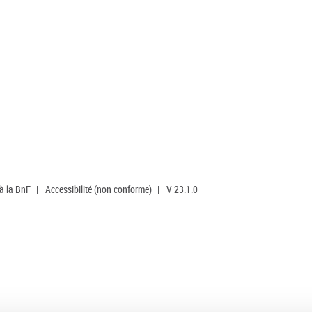
 à la BnF
|
Accessibilité (non conforme)
|
V 23.1.0