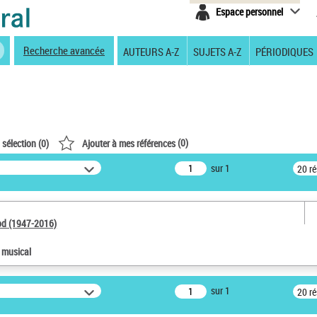
Espace personnel
Recherche avancée
AUTEURS A-Z
SUJETS A-Z
PÉRIODIQUES
(
0
)
 sélection (
0
)
Ajouter à mes références
sur 1
20 r
od (1947-2016)
e musical
sur 1
20 r