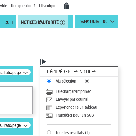
Aide
Une question ?
Historique
DANS UNIVERS
COTE
NOTICES D'AUTORITÉ
RÉCUPÉRER LES NOTICES
ésultats/page
Ma sélection
(
0
)
Télécharger/Imprimer
Envoyer par courriel
Exporter dans un tableau
Transférer pour un SGB
ésultats/page
Tous les résultats
(
1
)