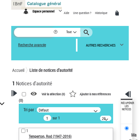
Panneau de gestion des cookies
Espace personnel
Aide
Une question ?
Historique
Tout
Recherche avancée
AUTRES RECHERCHES
Accueil
Liste de notices d’autorité
1
Notices d'autorité
Voir la sélection (
0
)
Ajouter à mes références
(
0
)
VOTRE RECHERCHE
RÉCUPÉRER
LES
Tri par :
Défaut
NOTICES
Recherche avancée dans les
sur 1
notices d’autorité
20
résultats/page
Œuvres liées à l'auteur :
1
Temperton, Rod (1947-2016)
Ma
Temperton, Rod (1947-2016)