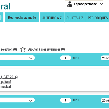
Espace personnel
Recherche avancée
AUTEURS A-Z
SUJETS A-Z
PÉRIODIQUES
(
0
)
 sélection (
0
)
Ajouter à mes références
sur 1
20 r
a (1947-2014)
 guitare]
e musical
sur 1
20 r