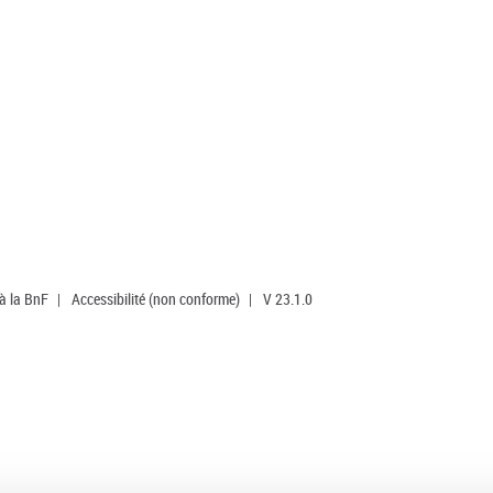
 à la BnF
|
Accessibilité (non conforme)
|
V 23.1.0