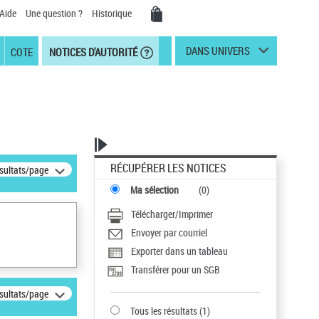
Aide
Une question ?
Historique
DANS UNIVERS
COTE
NOTICES D'AUTORITÉ
RÉCUPÉRER LES NOTICES
ésultats/page
Ma sélection
(
0
)
Télécharger/Imprimer
Envoyer par courriel
Exporter dans un tableau
Transférer pour un SGB
ésultats/page
Tous les résultats
(
1
)