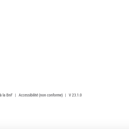
 à la BnF
|
Accessibilité (non conforme)
|
V 23.1.0