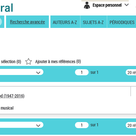
Espace personnel
Recherche avancée
AUTEURS A-Z
SUJETS A-Z
PÉRIODIQUES
(
0
)
 sélection (
0
)
Ajouter à mes références
sur 1
20 r
od (1947-2016)
e musical
sur 1
20 r