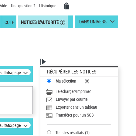
Aide
Une question ?
Historique
DANS UNIVERS
COTE
NOTICES D'AUTORITÉ
RÉCUPÉRER LES NOTICES
ésultats/page
Ma sélection
(
0
)
Télécharger/Imprimer
Envoyer par courriel
Exporter dans un tableau
Transférer pour un SGB
ésultats/page
Tous les résultats
(
1
)