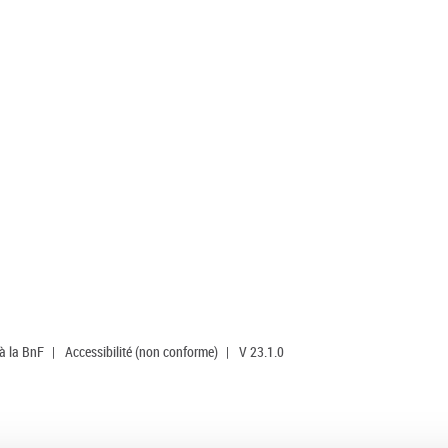
 à la BnF
|
Accessibilité (non conforme)
|
V 23.1.0