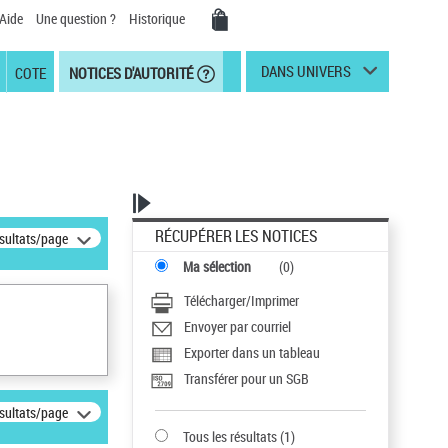
Aide
Une question ?
Historique
DANS UNIVERS
COTE
NOTICES D'AUTORITÉ
RÉCUPÉRER LES NOTICES
ésultats/page
Ma sélection
(
0
)
Télécharger/Imprimer
Envoyer par courriel
Exporter dans un tableau
Transférer pour un SGB
ésultats/page
Tous les résultats
(
1
)