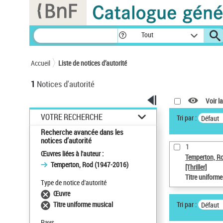
Panneau de gestion des cookies
Tout
Accueil
Liste de notices d’autorité
1
Notices d'autorité
Voir la
VOTRE RECHERCHE
Tri par :
Défaut
Recherche avancée dans les
notices d’autorité
1
Œuvres liées à l'auteur :
Temperton, R
Temperton, Rod (1947-2016)
[Thriller]
Titre uniform
Type de notice d'autorité
Œuvre
Tri par :
Titre uniforme musical
Défaut
Pays