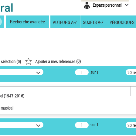
Espace personnel
Recherche avancée
AUTEURS A-Z
SUJETS A-Z
PÉRIODIQUES
(
0
)
 sélection (
0
)
Ajouter à mes références
sur 1
20 r
od (1947-2016)
e musical
sur 1
20 r