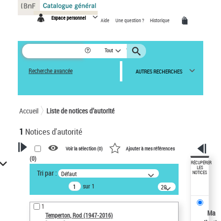
Panneau de gestion des cookies
Espace personnel
Aide
Une question ?
Historique
Tout
Recherche avancée
AUTRES RECHERCHES
Accueil
Liste de notices d’autorité
1
Notices d'autorité
Voir la sélection (
0
)
Ajouter à mes références
(
0
)
VOTRE RECHERCHE
RÉCUPÉRER
LES
Tri par :
Défaut
NOTICES
Recherche avancée dans les
sur 1
notices d’autorité
20
résultats/page
Œuvres liées à l'auteur :
1
Temperton, Rod (1947-2016)
Ma
Temperton, Rod (1947-2016)