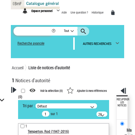
Panneau de gestion des cookies
Espace personnel
Aide
Une question ?
Historique
Tout
Recherche avancée
AUTRES RECHERCHES
Accueil
Liste de notices d’autorité
1
Notices d'autorité
Voir la sélection (
0
)
Ajouter à mes références
(
0
)
VOTRE RECHERCHE
RÉCUPÉRER
LES
Tri par :
Défaut
NOTICES
Recherche avancée dans les
sur 1
notices d’autorité
20
résultats/page
Œuvres liées à l'auteur :
1
Temperton, Rod (1947-2016)
Ma
Temperton, Rod (1947-2016)