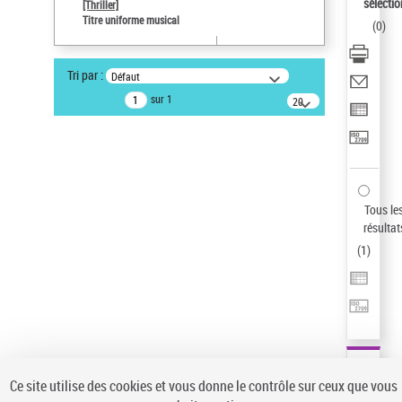
sélectio
[Thriller]
Pays
Titre uniforme musical
(
0
)
ne s'applique pas
Sauvegarder votre recherche
Tri par :
Défaut
AFFINER
sur 1
20
résultats/page
Type de notice d'autorité
Œuvre
(1)
Titre uniforme musical
(1)
Statut de la notice d’autorité
Tous le
résultat
Pays
(
1
)
Auteur d’œuvre
Ce site utilise des cookies et vous donne le contrôle sur ceux que vous