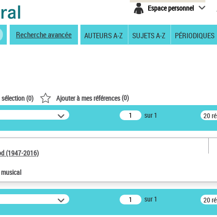
Espace personnel
Recherche avancée
AUTEURS A-Z
SUJETS A-Z
PÉRIODIQUES
(
0
)
 sélection (
0
)
Ajouter à mes références
sur 1
20 r
od (1947-2016)
e musical
sur 1
20 r