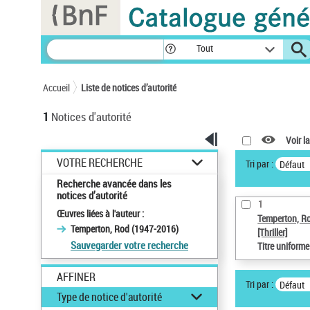
Panneau de gestion des cookies
Tout
Accueil
Liste de notices d’autorité
1
Notices d'autorité
Voir la
VOTRE RECHERCHE
Tri par :
Défaut
Recherche avancée dans les
notices d’autorité
1
Œuvres liées à l'auteur :
Temperton, R
Temperton, Rod (1947-2016)
[Thriller]
Sauvegarder votre recherche
Titre uniform
AFFINER
Tri par :
Défaut
Type de notice d'autorité