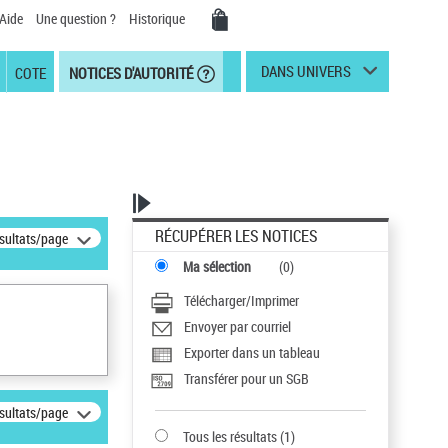
Aide
Une question ?
Historique
DANS UNIVERS
COTE
NOTICES D'AUTORITÉ
RÉCUPÉRER LES NOTICES
ésultats/page
Ma sélection
(
0
)
Télécharger/Imprimer
Envoyer par courriel
Exporter dans un tableau
Transférer pour un SGB
ésultats/page
Tous les résultats
(
1
)