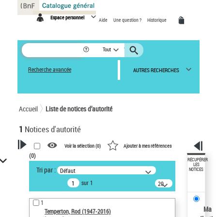
Panneau de gestion des cookies
Espace personnel
Aide
Une question ?
Historique
Tout
Recherche avancée
AUTRES RECHERCHES
Accueil
Liste de notices d’autorité
1
Notices d'autorité
Voir la sélection (
0
)
Ajouter à mes références
(
0
)
VOTRE RECHERCHE
RÉCUPÉRER
LES
Tri par :
Défaut
NOTICES
Recherche avancée dans les
sur 1
notices d’autorité
20
résultats/page
Œuvres liées à l'auteur :
1
Temperton, Rod (1947-2016)
Ma
Temperton, Rod (1947-2016)