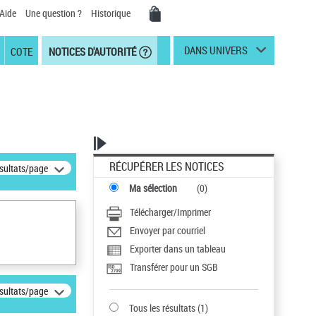
Aide
Une question ?
Historique
DANS UNIVERS
COTE
NOTICES D'AUTORITÉ
RÉCUPÉRER LES NOTICES
ésultats/page
Ma sélection
(
0
)
Télécharger/Imprimer
Envoyer par courriel
Exporter dans un tableau
Transférer pour un SGB
ésultats/page
Tous les résultats
(
1
)