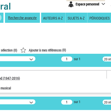
Espace personnel
Recherche avancée
AUTEURS A-Z
SUJETS A-Z
PÉRIODIQUES
(
0
)
 sélection (
0
)
Ajouter à mes références
sur 1
20 r
od (1947-2016)
e musical
sur 1
20 r