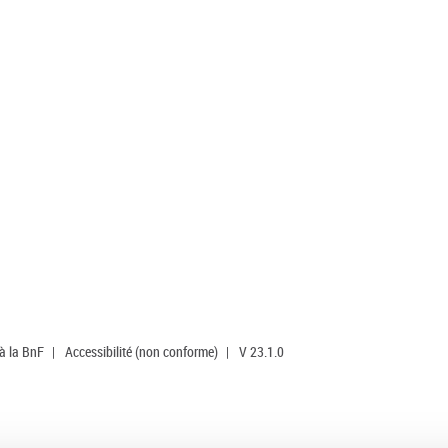
 à la BnF
|
Accessibilité (non conforme)
|
V 23.1.0