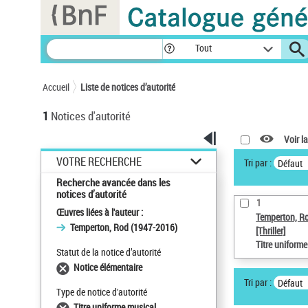
Panneau de gestion des cookies
Tout
Accueil
Liste de notices d’autorité
1
Notices d'autorité
Voir la
VOTRE RECHERCHE
Tri par :
Défaut
Recherche avancée dans les
notices d’autorité
1
Œuvres liées à l'auteur :
Temperton, R
Temperton, Rod (1947-2016)
[Thriller]
Titre uniform
Statut de la notice d’autorité
Notice élémentaire
Tri par :
Défaut
Type de notice d'autorité
Titre uniforme musical