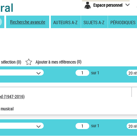
Espace personnel
Recherche avancée
AUTEURS A-Z
SUJETS A-Z
PÉRIODIQUES
(
0
)
 sélection (
0
)
Ajouter à mes références
sur 1
20 r
od (1947-2016)
e musical
sur 1
20 r