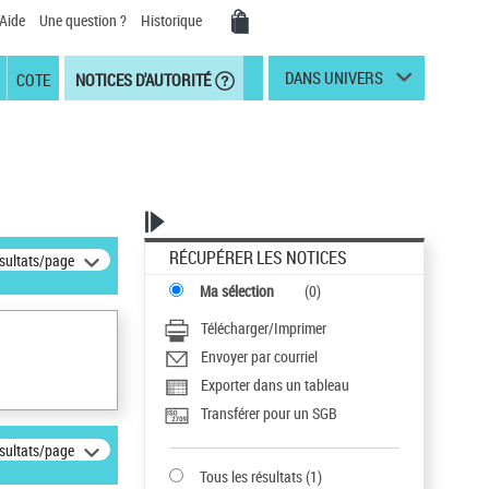
Aide
Une question ?
Historique
DANS UNIVERS
COTE
NOTICES D'AUTORITÉ
RÉCUPÉRER LES NOTICES
ésultats/page
Ma sélection
(
0
)
Télécharger/Imprimer
Envoyer par courriel
Exporter dans un tableau
Transférer pour un SGB
ésultats/page
Tous les résultats
(
1
)