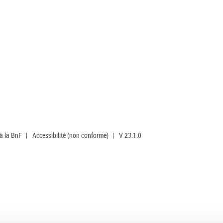
 à la BnF
|
Accessibilité (non conforme)
|
V 23.1.0