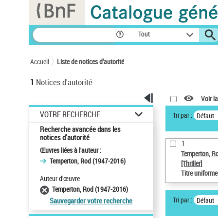
Panneau de gestion des cookies
Tout
Accueil
Liste de notices d’autorité
1
Notices d'autorité
Voir la
VOTRE RECHERCHE
Tri par :
Défaut
Recherche avancée dans les
notices d’autorité
1
Œuvres liées à l'auteur :
Temperton, R
Temperton, Rod (1947-2016)
[Thriller]
Titre uniform
Auteur d’œuvre
Temperton, Rod (1947-2016)
Tri par :
Défaut
Sauvegarder votre recherche