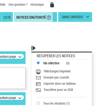
Aide
Une question ?
Historique
DANS UNIVERS
COTE
NOTICES D'AUTORITÉ
RÉCUPÉRER LES NOTICES
ésultats/page
Ma sélection
(
0
)
Télécharger/Imprimer
Envoyer par courriel
Exporter dans un tableau
Transférer pour un SGB
ésultats/page
Tous les résultats
(
1
)