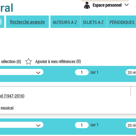
Espace personnel
Recherche avancée
AUTEURS A-Z
SUJETS A-Z
PÉRIODIQUES
(
0
)
 sélection (
0
)
Ajouter à mes références
sur 1
20 r
od (1947-2016)
e musical
sur 1
20 r