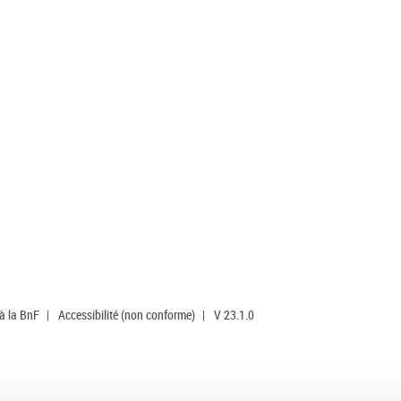
 à la BnF
|
Accessibilité (non conforme)
|
V 23.1.0