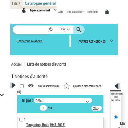
Panneau de gestion des cookies
Espace personnel
Aide
Une question ?
Historique
Tout
Recherche avancée
AUTRES RECHERCHES
Accueil
Liste de notices d’autorité
1
Notices d'autorité
Voir la sélection (
0
)
Ajouter à mes références
(
0
)
VOTRE RECHERCHE
RÉCUPÉRER
LES
Tri par :
Défaut
NOTICES
Recherche avancée dans les
sur 1
notices d’autorité
20
résultats/page
Œuvres liées à l'auteur :
1
Temperton, Rod (1947-2016)
Ma
Temperton, Rod (1947-2016)