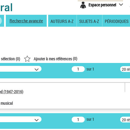
Espace personnel
Recherche avancée
AUTEURS A-Z
SUJETS A-Z
PÉRIODIQUES
(
0
)
 sélection (
0
)
Ajouter à mes références
sur 1
20 r
od (1947-2016)
e musical
sur 1
20 r