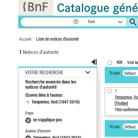
Panneau de gestion des cookies
Tout
Accueil
Liste de notices d’autorité
1
Notices d'autorité
Voir la
VOTRE RECHERCHE
Tri par :
Défaut
Recherche avancée dans les
notices d’autorité
1
Œuvres liées à l'auteur :
Temperton, R
Temperton, Rod (1947-2016)
[Thriller]
Titre uniform
Pays
ne s'applique pas
Tri par :
Défaut
Auteur d’œuvre
Temperton, Rod (1947-2016)