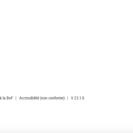
 à la BnF
|
Accessibilité (non conforme)
|
V 23.1.0