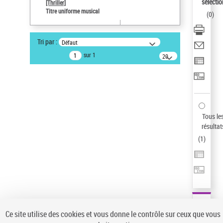
sélectio
[Thriller]
Auteur d’œuvre
Titre uniforme musical
(
0
)
Temperton, Rod (1947-2016)
Statut de la notice d’autorité
Tri par :
Défaut
Notice élémentaire
sur 1
20
résultats/page
Type de notice d'autorité
Titre uniforme musical
Sauvegarder votre recherche
AFFINER
Tous le
Type de notice d'autorité
résultat
(
1
)
Œuvre
(1)
Titre uniforme musical
(1)
Statut de la notice d’autorité
Pays
Auteur d’œuvre
Ce site utilise des cookies et vous donne le contrôle sur ceux que vous