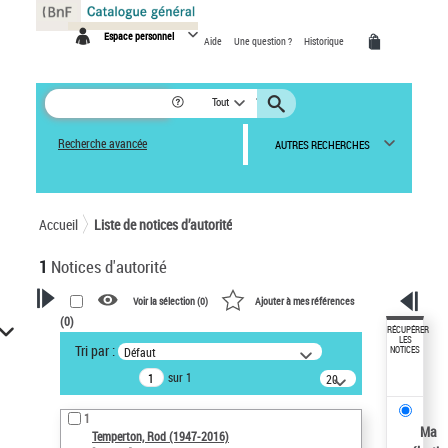
Panneau de gestion des cookies
Espace personnel
Aide
Une question ?
Historique
Tout
Recherche avancée
AUTRES RECHERCHES
Accueil
Liste de notices d’autorité
1
Notices d'autorité
Voir la sélection (
0
)
Ajouter à mes références
(
0
)
VOTRE RECHERCHE
RÉCUPÉRER
LES
Tri par :
Défaut
NOTICES
Recherche avancée dans les
sur 1
notices d’autorité
20
résultats/page
Œuvres liées à l'auteur :
1
Temperton, Rod (1947-2016)
Ma
Temperton, Rod (1947-2016)