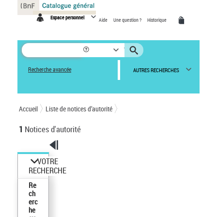
Panneau de gestion des cookies
Espace personnel
Aide
Une question ?
Historique
Recherche avancée
AUTRES RECHERCHES
Accueil
Liste de notices d’autorité
1
Notices d'autorité
VOTRE
RECHERCHE
Re
ch
erc
he