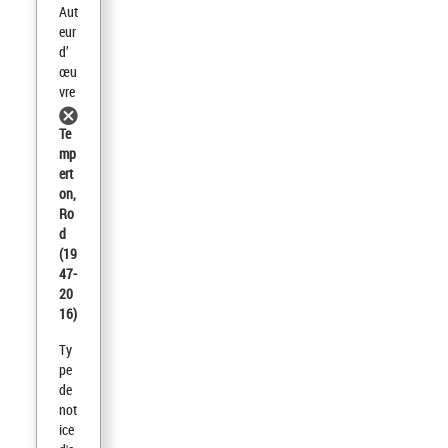
Aut
eur
d’
œu
vre
Te
mp
ert
on,
Ro
d
(19
47-
20
16)
Ty
pe
de
not
ice