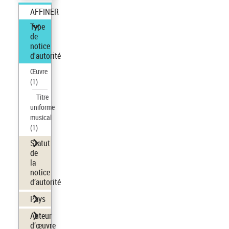
AFFINER
Type
de
notice
d'autorité
Œuvre
(1)
Titre
uniforme
musical
(1)
Statut
de
la
notice
d’autorité
Pays
Auteur
d’œuvre