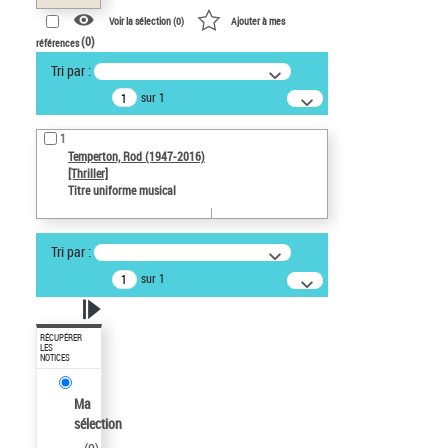
Voir la sélection (
0
)
Ajouter à mes
(
0
)
références
Tri par :
sur 1
1
Temperton, Rod (1947-2016)
[Thriller]
Titre uniforme musical
Tri par :
sur 1
RÉCUPÉRER
LES
NOTICES
Ma
sélection