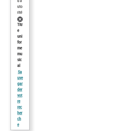
d'a
uto
rité
Titr
e
uni
for
me
mu
sic
al
Sa
uve
gar
der
vot
re
rec
her
ch
e