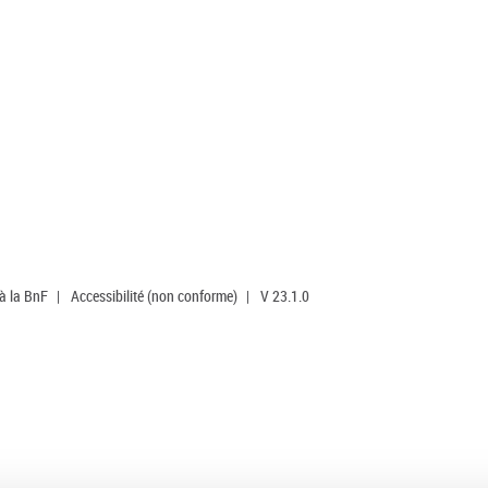
 à la BnF
|
Accessibilité (non conforme)
|
V 23.1.0