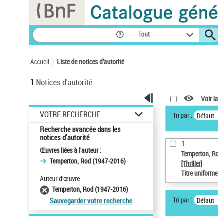
Panneau de gestion des cookies
Tout
Accueil
Liste de notices d’autorité
1
Notices d'autorité
Voir la
VOTRE RECHERCHE
Tri par :
Défaut
Recherche avancée dans les
notices d’autorité
1
Œuvres liées à l'auteur :
Temperton, R
Temperton, Rod (1947-2016)
[Thriller]
Titre uniform
Auteur d’œuvre
Temperton, Rod (1947-2016)
Tri par :
Défaut
Sauvegarder votre recherche