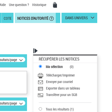
Aide
Une question ?
Historique
DANS UNIVERS
COTE
NOTICES D'AUTORITÉ
RÉCUPÉRER LES NOTICES
ésultats/page
Ma sélection
(
0
)
Télécharger/Imprimer
Envoyer par courriel
Exporter dans un tableau
Transférer pour un SGB
ésultats/page
Tous les résultats
(
1
)