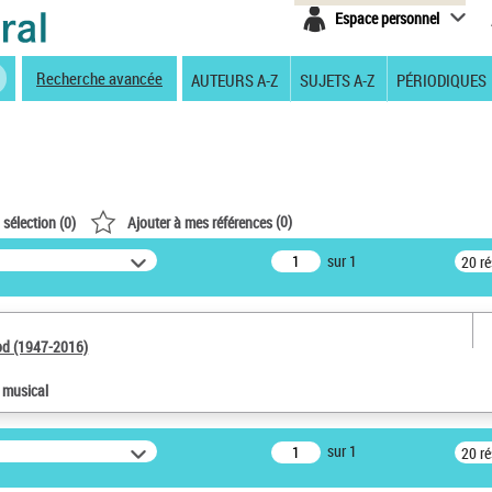
Espace personnel
Recherche avancée
AUTEURS A-Z
SUJETS A-Z
PÉRIODIQUES
(
0
)
 sélection (
0
)
Ajouter à mes références
sur 1
20 r
od (1947-2016)
e musical
sur 1
20 r