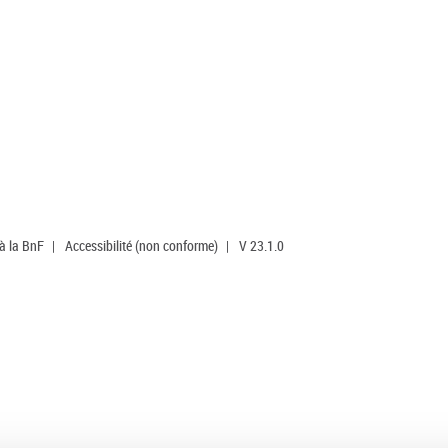
 à la BnF
|
Accessibilité (non conforme)
|
V 23.1.0