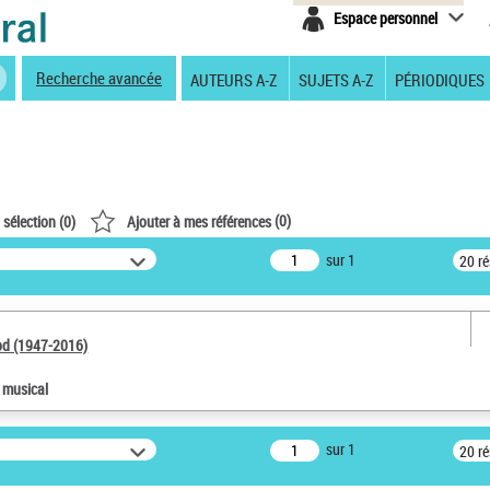
Espace personnel
Recherche avancée
AUTEURS A-Z
SUJETS A-Z
PÉRIODIQUES
(
0
)
 sélection (
0
)
Ajouter à mes références
sur 1
20 r
od (1947-2016)
e musical
sur 1
20 r