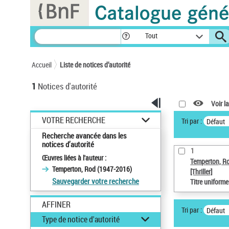
Panneau de gestion des cookies
Tout
Accueil
Liste de notices d’autorité
1
Notices d'autorité
Voir la
VOTRE RECHERCHE
Tri par :
Défaut
Recherche avancée dans les
notices d’autorité
1
Œuvres liées à l'auteur :
Temperton, R
Temperton, Rod (1947-2016)
[Thriller]
Sauvegarder votre recherche
Titre uniform
AFFINER
Tri par :
Défaut
Type de notice d'autorité