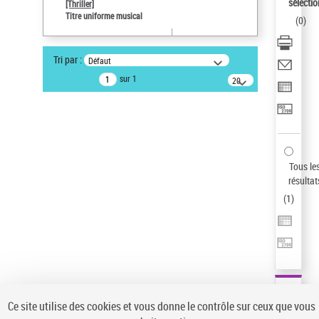
sélectio
[Thriller]
Pays
Titre uniforme musical
(
0
)
ne s'applique pas
Sauvegarder votre recherche
Tri par :
Défaut
AFFINER
sur 1
20
résultats/page
Type de notice d'autorité
Œuvre
(1)
Titre uniforme musical
(1)
Statut de la notice d’autorité
Tous le
résultat
Pays
(
1
)
Auteur d’œuvre
Ce site utilise des cookies et vous donne le contrôle sur ceux que vous