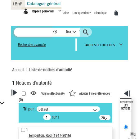
Panneau de gestion des cookies
Espace personnel
Aide
Une question ?
Historique
Tout
Recherche avancée
AUTRES RECHERCHES
Accueil
Liste de notices d’autorité
1
Notices d'autorité
Voir la sélection (
0
)
Ajouter à mes références
(
0
)
VOTRE RECHERCHE
RÉCUPÉRER
LES
Tri par :
Défaut
NOTICES
Recherche avancée dans les
sur 1
notices d’autorité
20
résultats/page
Œuvres liées à l'auteur :
1
Temperton, Rod (1947-2016)
Ma
Temperton, Rod (1947-2016)