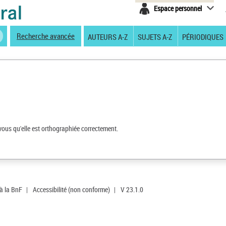
Espace personnel
Recherche avancée
AUTEURS A-Z
SUJETS A-Z
PÉRIODIQUES
vous qu'elle est orthographiée correctement.
 à la BnF
|
Accessibilité (non conforme)
|
V 23.1.0