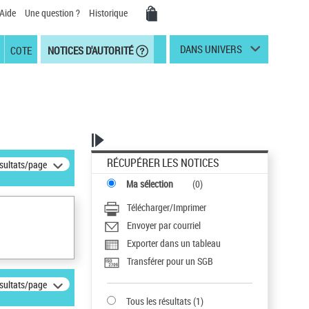
Aide
Une question ?
Historique
DANS UNIVERS
COTE
NOTICES D'AUTORITÉ
RÉCUPÉRER LES NOTICES
ésultats/page
Ma sélection
(
0
)
Télécharger/Imprimer
Envoyer par courriel
Exporter dans un tableau
Transférer pour un SGB
ésultats/page
Tous les résultats
(
1
)