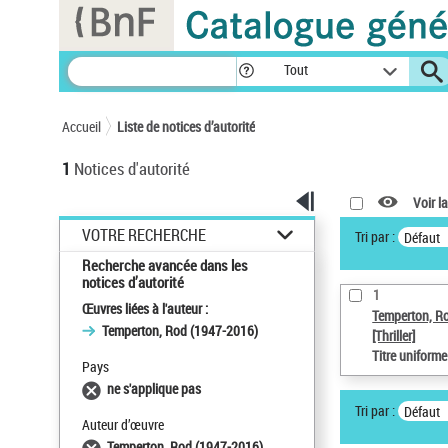
Panneau de gestion des cookies
Tout
Accueil
Liste de notices d’autorité
1
Notices d'autorité
Voir la
VOTRE RECHERCHE
Tri par :
Défaut
Recherche avancée dans les
notices d’autorité
1
Œuvres liées à l'auteur :
Temperton, R
Temperton, Rod (1947-2016)
[Thriller]
Titre uniform
Pays
ne s'applique pas
Tri par :
Défaut
Auteur d’œuvre
Temperton, Rod (1947-2016)