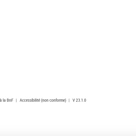
 à la BnF
|
Accessibilité (non conforme)
|
V 23.1.0