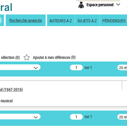
Espace personnel
Recherche avancée
AUTEURS A-Z
SUJETS A-Z
PÉRIODIQUES
(
0
)
 sélection (
0
)
Ajouter à mes références
sur 1
20 r
od (1947-2016)
e musical
sur 1
20 r