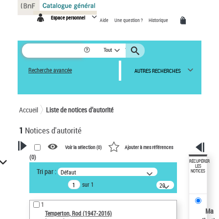
Panneau de gestion des cookies
Espace personnel
Aide
Une question ?
Historique
Tout
Recherche avancée
AUTRES RECHERCHES
Accueil
Liste de notices d’autorité
1
Notices d'autorité
Voir la sélection (
0
)
Ajouter à mes références
(
0
)
VOTRE RECHERCHE
RÉCUPÉRER
LES
Tri par :
Défaut
NOTICES
Recherche avancée dans les
sur 1
notices d’autorité
20
résultats/page
Œuvres liées à l'auteur :
1
Temperton, Rod (1947-2016)
Ma
Temperton, Rod (1947-2016)