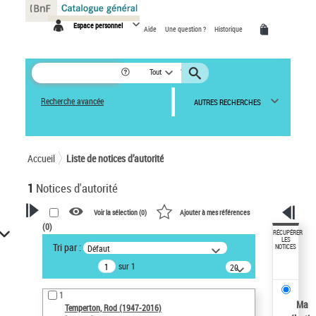
Panneau de gestion des cookies
Espace personnel
Aide
Une question ?
Historique
Tout
Recherche avancée
AUTRES RECHERCHES
Accueil
Liste de notices d’autorité
1
Notices d'autorité
Voir la sélection (
0
)
Ajouter à mes références
(
0
)
VOTRE RECHERCHE
RÉCUPÉRER
LES
Tri par :
Défaut
NOTICES
Recherche avancée dans les
sur 1
notices d’autorité
20
résultats/page
Œuvres liées à l'auteur :
1
Temperton, Rod (1947-2016)
Ma
Temperton, Rod (1947-2016)