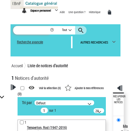
Panneau de gestion des cookies
Espace personnel
Aide
Une question ?
Historique
Tout
Recherche avancée
AUTRES RECHERCHES
Accueil
Liste de notices d’autorité
1
Notices d'autorité
Voir la sélection (
0
)
Ajouter à mes références
(
0
)
VOTRE RECHERCHE
RÉCUPÉRER
LES
Tri par :
Défaut
NOTICES
Recherche avancée dans les
sur 1
notices d’autorité
20
résultats/page
Œuvres liées à l'auteur :
1
Temperton, Rod (1947-2016)
Ma
Temperton, Rod (1947-2016)