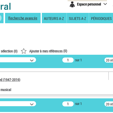
Espace personnel
Recherche avancée
AUTEURS A-Z
SUJETS A-Z
PÉRIODIQUES
(
0
)
 sélection (
0
)
Ajouter à mes références
sur 1
20 r
od (1947-2016)
e musical
sur 1
20 r