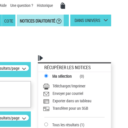
Aide
Une question ?
Historique
DANS UNIVERS
COTE
NOTICES D'AUTORITÉ
RÉCUPÉRER LES NOTICES
ésultats/page
Ma sélection
(
0
)
Télécharger/Imprimer
Envoyer par courriel
Exporter dans un tableau
Transférer pour un SGB
ésultats/page
Tous les résultats
(
1
)