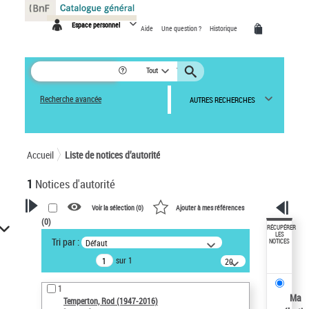
Panneau de gestion des cookies
Espace personnel
Aide
Une question ?
Historique
Tout
Recherche avancée
AUTRES RECHERCHES
Accueil
Liste de notices d’autorité
1
Notices d'autorité
Voir la sélection (
0
)
Ajouter à mes références
(
0
)
VOTRE RECHERCHE
RÉCUPÉRER
LES
Tri par :
Défaut
NOTICES
Recherche avancée dans les
sur 1
notices d’autorité
20
résultats/page
Œuvres liées à l'auteur :
1
Temperton, Rod (1947-2016)
Ma
Temperton, Rod (1947-2016)