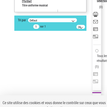
sélectio
[Thriller]
Pays
Titre uniforme musical
(
0
)
ne s'applique pas
Type de notice d'autorité
Tri par :
Défaut
Œuvre
sur 1
20
résultats/page
Statut de la notice d’autorité
Notice élémentaire
Sauvegarder votre recherche
AFFINER
Tous le
Type de notice d'autorité
résultat
(
1
)
Œuvre
(1)
Titre uniforme musical
(1)
Statut de la notice d’autorité
Pays
Auteur d’œuvre
Ce site utilise des cookies et vous donne le contrôle sur ceux que vous