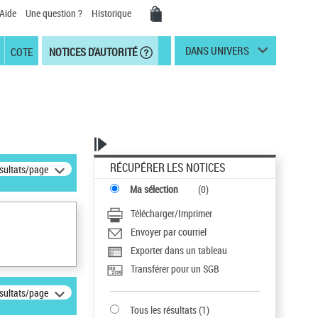
Aide
Une question ?
Historique
DANS UNIVERS
COTE
NOTICES D'AUTORITÉ
RÉCUPÉRER LES NOTICES
ésultats/page
Ma sélection
(
0
)
Télécharger/Imprimer
Envoyer par courriel
Exporter dans un tableau
Transférer pour un SGB
ésultats/page
Tous les résultats
(
1
)