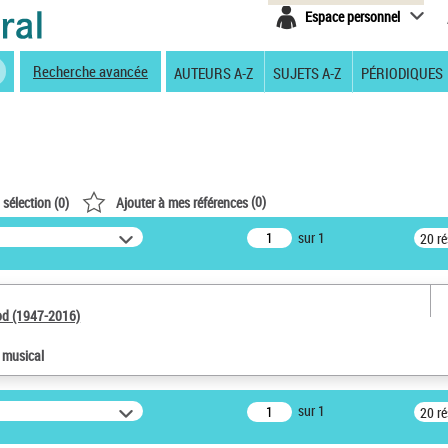
Espace personnel
Recherche avancée
AUTEURS A-Z
SUJETS A-Z
PÉRIODIQUES
(
0
)
 sélection (
0
)
Ajouter à mes références
sur 1
20 r
od (1947-2016)
e musical
sur 1
20 r