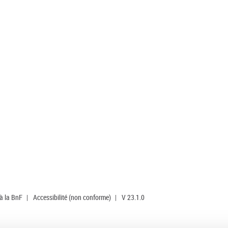
 à la BnF
|
Accessibilité (non conforme)
|
V 23.1.0