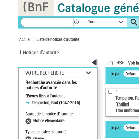
Panneau de gestion des cookies
Tout
Accueil
Liste de notices d’autorité
1
Notices d'autorité
Voir la
VOTRE RECHERCHE
Tri par :
Défaut
Recherche avancée dans les
notices d’autorité
1
Œuvres liées à l'auteur :
Temperton, R
Temperton, Rod (1947-2016)
[Thriller]
Titre uniform
Statut de la notice d’autorité
Notice élémentaire
Tri par :
Défaut
Type de notice d'autorité
Œuvre