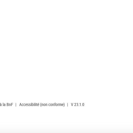
 à la BnF
|
Accessibilité (non conforme)
|
V 23.1.0