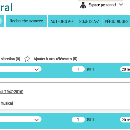
Espace personnel
Recherche avancée
AUTEURS A-Z
SUJETS A-Z
PÉRIODIQUES
(
0
)
 sélection (
0
)
Ajouter à mes références
sur 1
20 r
od (1947-2016)
e musical
sur 1
20 r