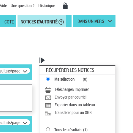
Aide
Une question ?
Historique
DANS UNIVERS
COTE
NOTICES D'AUTORITÉ
RÉCUPÉRER LES NOTICES
ésultats/page
Ma sélection
(
0
)
Télécharger/Imprimer
Envoyer par courriel
Exporter dans un tableau
Transférer pour un SGB
ésultats/page
Tous les résultats
(
1
)