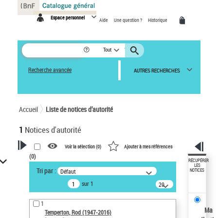
Panneau de gestion des cookies
Espace personnel
Aide
Une question ?
Historique
Tout
Recherche avancée
AUTRES RECHERCHES
Accueil
Liste de notices d’autorité
1
Notices d'autorité
Voir la sélection (
0
)
Ajouter à mes références
(
0
)
VOTRE RECHERCHE
RÉCUPÉRER
LES
Tri par :
Défaut
NOTICES
Recherche avancée dans les
sur 1
notices d’autorité
20
résultats/page
Œuvres liées à l'auteur :
1
Temperton, Rod (1947-2016)
Ma
Temperton, Rod (1947-2016)