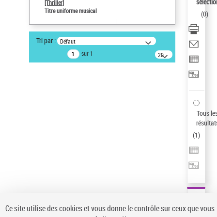
sélectio
[Thriller]
Auteur d’œuvre
Titre uniforme musical
(
0
)
Temperton, Rod (1947-2016)
Sauvegarder votre recherche
Tri par :
Défaut
AFFINER
sur 1
20
résultats/page
Type de notice d'autorité
Œuvre
(1)
Titre uniforme musical
(1)
Statut de la notice d’autorité
Tous le
résultat
Pays
(
1
)
Auteur d’œuvre
Ce site utilise des cookies et vous donne le contrôle sur ceux que vous