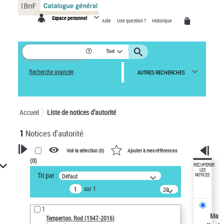
Panneau de gestion des cookies
Espace personnel
Aide
Une question ?
Historique
Tout
Recherche avancée
AUTRES RECHERCHES
Accueil
Liste de notices d’autorité
1
Notices d'autorité
Voir la sélection (
0
)
Ajouter à mes références
(
0
)
VOTRE RECHERCHE
RÉCUPÉRER
LES
Tri par :
Défaut
NOTICES
Recherche avancée dans les
sur 1
notices d’autorité
20
résultats/page
Œuvres liées à l'auteur :
1
Temperton, Rod (1947-2016)
Ma
Temperton, Rod (1947-2016)