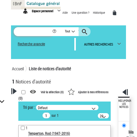
Panneau de gestion des cookies
Espace personnel
Aide
Une question ?
Historique
Tout
Recherche avancée
AUTRES RECHERCHES
Accueil
Liste de notices d’autorité
1
Notices d'autorité
Voir la sélection (
0
)
Ajouter à mes références
(
0
)
VOTRE RECHERCHE
RÉCUPÉRER
LES
Tri par :
Défaut
NOTICES
Recherche avancée dans les
sur 1
notices d’autorité
20
résultats/page
Œuvres liées à l'auteur :
1
Temperton, Rod (1947-2016)
Ma
Temperton, Rod (1947-2016)