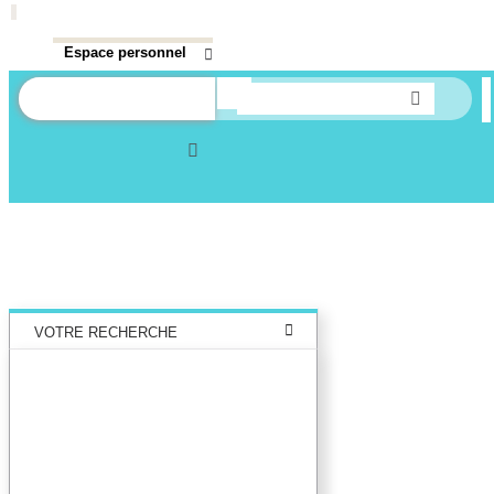
Espace personnel
Aide
Une question ?
Historique
DANS UNIVERS
Accueil
Liste de notices d’autorité
1
Notices d'autorité
VOTRE RECHERCHE
Recherche avancée dans les
notices d’autorité
Œuvres liées à l'auteur :
Temperton, Rod (1947-2016)