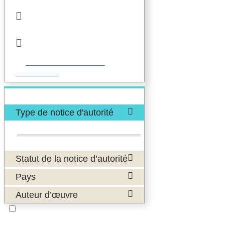
Statut de la notice d’autorité
Notice élémentaire
Auteur d’œuvre
Temperton, Rod (1947-
2016)
Sauvegarder votre
recherche
AFFINER
Type de notice d'autorité
Œuvre
(1)
Titre uniforme musical
(1)
Statut de la notice d’autorité
Pays
Auteur d’œuvre