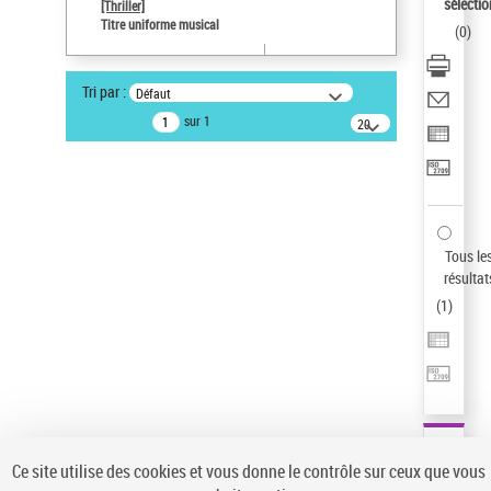
sélectio
[Thriller]
Pays
Titre uniforme musical
(
0
)
ne s'applique pas
Type de notice d'autorité
Tri par :
Défaut
Œuvre
sur 1
20
résultats/page
Auteur d’œuvre
Temperton, Rod (1947-2016)
Sauvegarder votre recherche
AFFINER
Tous le
Type de notice d'autorité
résultat
(
1
)
Œuvre
(1)
Titre uniforme musical
(1)
Statut de la notice d’autorité
Pays
Auteur d’œuvre
Ce site utilise des cookies et vous donne le contrôle sur ceux que vous