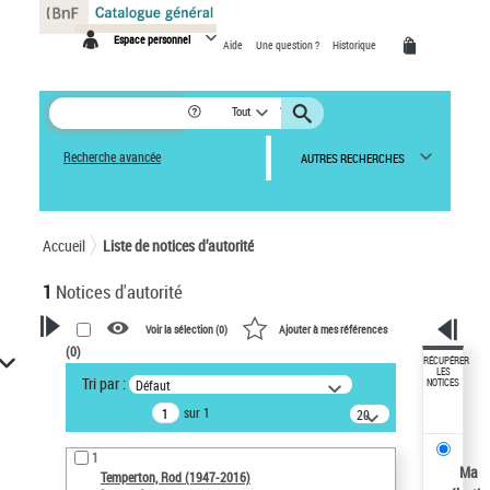
Panneau de gestion des cookies
Espace personnel
Aide
Une question ?
Historique
Tout
Recherche avancée
AUTRES RECHERCHES
Accueil
Liste de notices d’autorité
1
Notices d'autorité
Voir la sélection (
0
)
Ajouter à mes références
(
0
)
VOTRE RECHERCHE
RÉCUPÉRER
LES
Tri par :
Défaut
NOTICES
Recherche avancée dans les
sur 1
notices d’autorité
20
résultats/page
Œuvres liées à l'auteur :
1
Temperton, Rod (1947-2016)
Ma
Temperton, Rod (1947-2016)