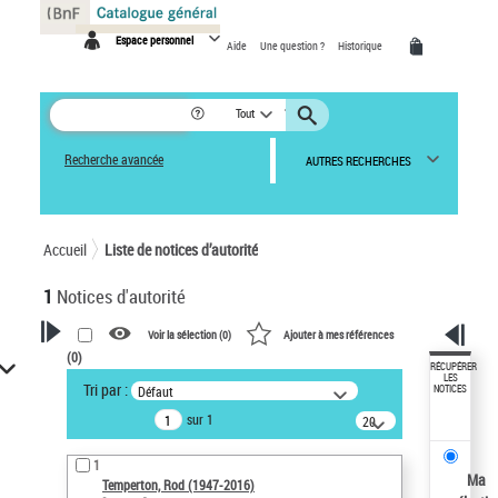
Panneau de gestion des cookies
Espace personnel
Aide
Une question ?
Historique
Tout
Recherche avancée
AUTRES RECHERCHES
Accueil
Liste de notices d’autorité
1
Notices d'autorité
Voir la sélection (
0
)
Ajouter à mes références
(
0
)
VOTRE RECHERCHE
RÉCUPÉRER
LES
Tri par :
Défaut
NOTICES
Recherche avancée dans les
sur 1
notices d’autorité
20
résultats/page
Œuvres liées à l'auteur :
1
Temperton, Rod (1947-2016)
Ma
Temperton, Rod (1947-2016)