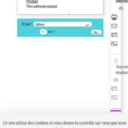
sélectio
[Thriller]
Type de notice d'autorité
Titre uniforme musical
(
0
)
Œuvre
Sauvegarder votre recherche
Tri par :
Défaut
AFFINER
sur 1
20
résultats/page
Type de notice d'autorité
Œuvre
(1)
Titre uniforme musical
(1)
Statut de la notice d’autorité
Tous le
résultat
Pays
(
1
)
Auteur d’œuvre
Ce site utilise des cookies et vous donne le contrôle sur ceux que vous