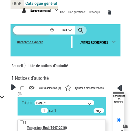
Panneau de gestion des cookies
Espace personnel
Aide
Une question ?
Historique
Tout
Recherche avancée
AUTRES RECHERCHES
Accueil
Liste de notices d’autorité
1
Notices d'autorité
Voir la sélection (
0
)
Ajouter à mes références
(
0
)
VOTRE RECHERCHE
RÉCUPÉRER
LES
Tri par :
Défaut
NOTICES
Recherche avancée dans les
sur 1
notices d’autorité
20
résultats/page
Œuvres liées à l'auteur :
1
Temperton, Rod (1947-2016)
Ma
Temperton, Rod (1947-2016)