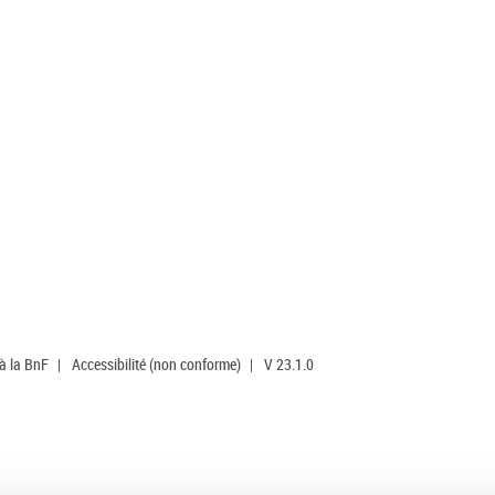
 à la BnF
|
Accessibilité (non conforme)
|
V 23.1.0