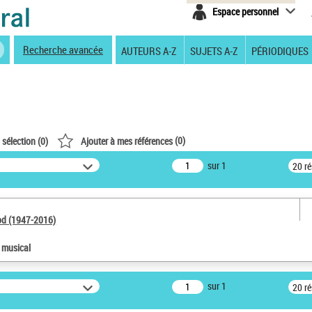
Espace personnel
Recherche avancée
AUTEURS A-Z
SUJETS A-Z
PÉRIODIQUES
(
0
)
 sélection (
0
)
Ajouter à mes références
sur 1
20 r
od (1947-2016)
e musical
sur 1
20 r