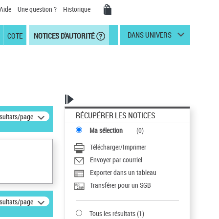
Aide
Une question ?
Historique
DANS UNIVERS
COTE
NOTICES D'AUTORITÉ
RÉCUPÉRER LES NOTICES
ésultats/page
Ma sélection
(
0
)
Télécharger/Imprimer
Envoyer par courriel
Exporter dans un tableau
Transférer pour un SGB
ésultats/page
Tous les résultats
(
1
)