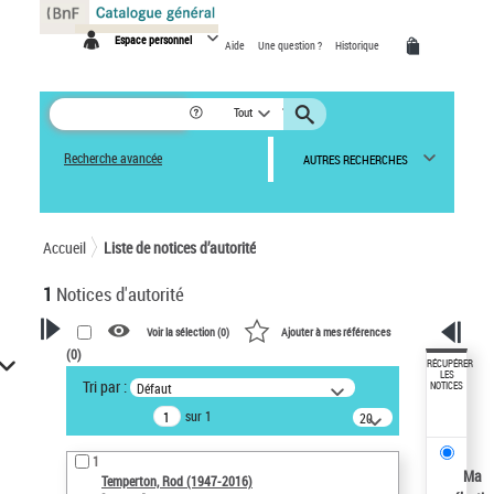
Panneau de gestion des cookies
Espace personnel
Aide
Une question ?
Historique
Tout
Recherche avancée
AUTRES RECHERCHES
Accueil
Liste de notices d’autorité
1
Notices d'autorité
Voir la sélection (
0
)
Ajouter à mes références
(
0
)
VOTRE RECHERCHE
RÉCUPÉRER
LES
Tri par :
Défaut
NOTICES
Recherche avancée dans les
sur 1
notices d’autorité
20
résultats/page
Œuvres liées à l'auteur :
1
Temperton, Rod (1947-2016)
Ma
Temperton, Rod (1947-2016)