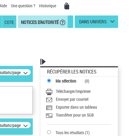
Aide
Une question ?
Historique
DANS UNIVERS
COTE
NOTICES D'AUTORITÉ
RÉCUPÉRER LES NOTICES
ésultats/page
Ma sélection
(
0
)
Télécharger/Imprimer
Envoyer par courriel
Exporter dans un tableau
Transférer pour un SGB
ésultats/page
Tous les résultats
(
1
)