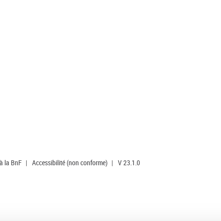
 à la BnF
|
Accessibilité (non conforme)
|
V 23.1.0