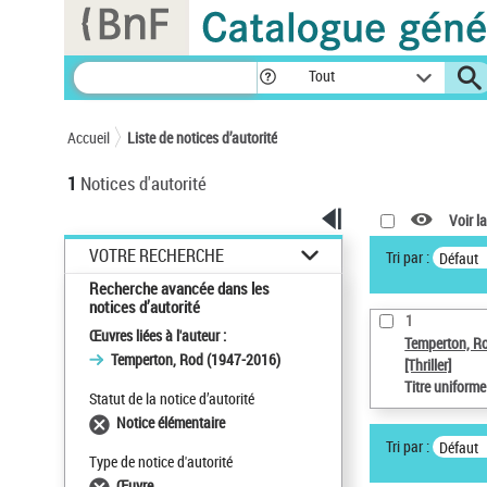
Panneau de gestion des cookies
Tout
Accueil
Liste de notices d’autorité
1
Notices d'autorité
Voir la
VOTRE RECHERCHE
Tri par :
Défaut
Recherche avancée dans les
notices d’autorité
1
Œuvres liées à l'auteur :
Temperton, R
Temperton, Rod (1947-2016)
[Thriller]
Titre uniform
Statut de la notice d’autorité
Notice élémentaire
Tri par :
Défaut
Type de notice d'autorité
Œuvre