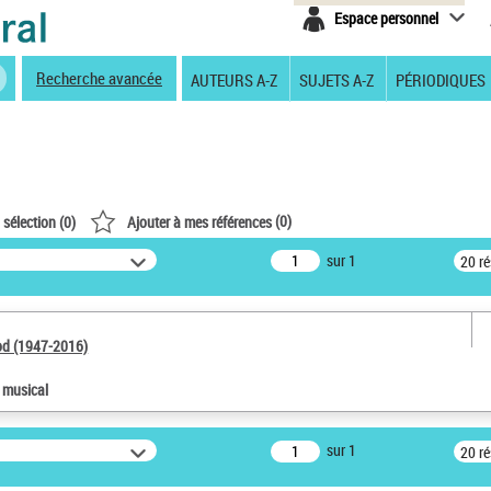
Espace personnel
Recherche avancée
AUTEURS A-Z
SUJETS A-Z
PÉRIODIQUES
(
0
)
 sélection (
0
)
Ajouter à mes références
sur 1
20 r
od (1947-2016)
e musical
sur 1
20 r