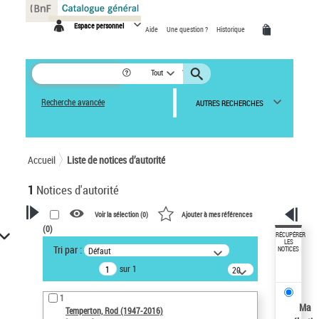
Panneau de gestion des cookies
Espace personnel
Aide
Une question ?
Historique
Tout
Recherche avancée
AUTRES RECHERCHES
Accueil
Liste de notices d’autorité
1
Notices d'autorité
Voir la sélection (
0
)
Ajouter à mes références
(
0
)
VOTRE RECHERCHE
RÉCUPÉRER
LES
Tri par :
Défaut
NOTICES
Recherche avancée dans les
sur 1
notices d’autorité
20
résultats/page
Œuvres liées à l'auteur :
1
Temperton, Rod (1947-2016)
Ma
Temperton, Rod (1947-2016)