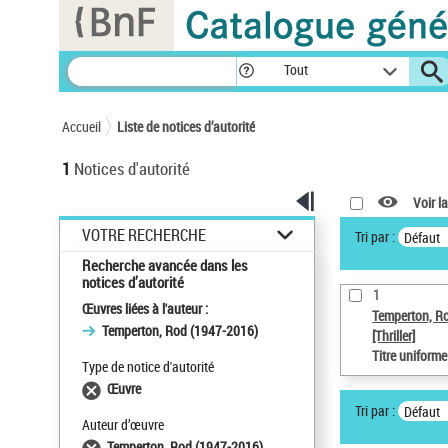
Panneau de gestion des cookies
Tout
Accueil
Liste de notices d’autorité
1
Notices d'autorité
Voir la
VOTRE RECHERCHE
Tri par :
Défaut
Recherche avancée dans les
notices d’autorité
1
Œuvres liées à l'auteur :
Temperton, R
Temperton, Rod (1947-2016)
[Thriller]
Titre uniform
Type de notice d'autorité
Œuvre
Tri par :
Défaut
Auteur d’œuvre
Temperton, Rod (1947-2016)