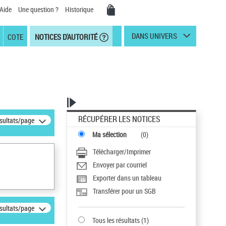
Aide
Une question ?
Historique
DANS UNIVERS
COTE
NOTICES D'AUTORITÉ
RÉCUPÉRER LES NOTICES
ésultats/page
Ma sélection
(
0
)
Télécharger/Imprimer
Envoyer par courriel
Exporter dans un tableau
Transférer pour un SGB
ésultats/page
Tous les résultats
(
1
)