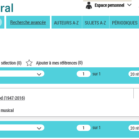
Espace personnel
Recherche avancée
AUTEURS A-Z
SUJETS A-Z
PÉRIODIQUES
(
0
)
 sélection (
0
)
Ajouter à mes références
sur 1
20 r
od (1947-2016)
e musical
sur 1
20 r