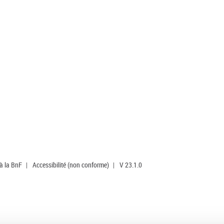
 à la BnF
|
Accessibilité (non conforme)
|
V 23.1.0