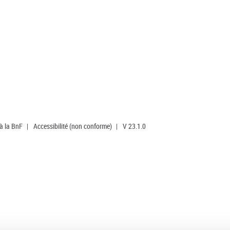
 à la BnF
|
Accessibilité (non conforme)
|
V 23.1.0