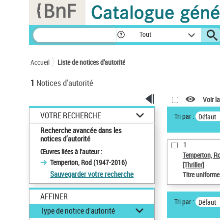
Panneau de gestion des cookies
Tout
Accueil
Liste de notices d’autorité
1
Notices d'autorité
Voir la
VOTRE RECHERCHE
Tri par :
Défaut
Recherche avancée dans les
notices d’autorité
1
Œuvres liées à l'auteur :
Temperton, R
Temperton, Rod (1947-2016)
[Thriller]
Sauvegarder votre recherche
Titre uniform
AFFINER
Tri par :
Défaut
Type de notice d'autorité