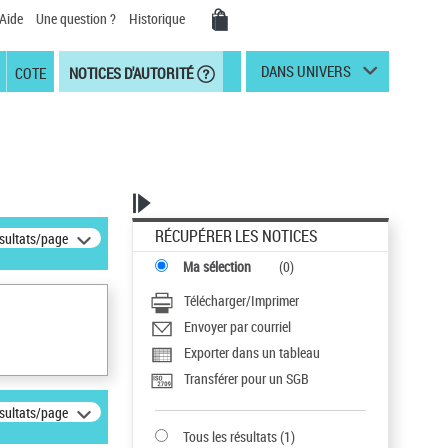
Aide
Une question ?
Historique
DANS UNIVERS
COTE
NOTICES D'AUTORITÉ
RÉCUPÉRER LES NOTICES
ésultats/page
Ma sélection
(
0
)
Télécharger/Imprimer
Envoyer par courriel
Exporter dans un tableau
Transférer pour un SGB
ésultats/page
Tous les résultats
(
1
)