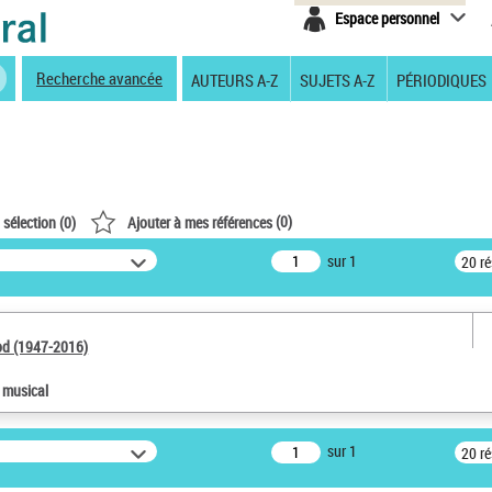
Espace personnel
Recherche avancée
AUTEURS A-Z
SUJETS A-Z
PÉRIODIQUES
(
0
)
 sélection (
0
)
Ajouter à mes références
sur 1
20 r
od (1947-2016)
e musical
sur 1
20 r