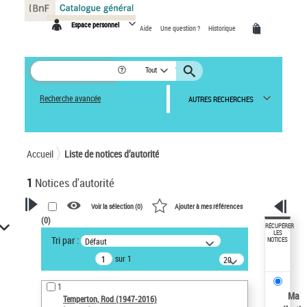
Panneau de gestion des cookies
Espace personnel
Aide
Une question ?
Historique
Tout
Recherche avancée
AUTRES RECHERCHES
Accueil
Liste de notices d’autorité
1
Notices d'autorité
Voir la sélection (
0
)
Ajouter à mes références
(
0
)
VOTRE RECHERCHE
RÉCUPÉRER
LES
Tri par :
Défaut
NOTICES
Recherche avancée dans les
sur 1
notices d’autorité
20
résultats/page
Œuvres liées à l'auteur :
1
Temperton, Rod (1947-2016)
Ma
Temperton, Rod (1947-2016)