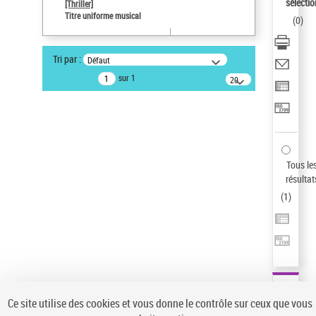
sélectio
[Thriller]
Pays
Titre uniforme musical
(
0
)
ne s'applique pas
Auteur d’œuvre
Tri par :
Défaut
Temperton, Rod (1947-2016)
sur 1
20
résultats/page
Type de notice d'autorité
Œuvre
Sauvegarder votre recherche
AFFINER
Tous le
Type de notice d'autorité
résultat
(
1
)
Œuvre
(1)
Titre uniforme musical
(1)
Statut de la notice d’autorité
Pays
Auteur d’œuvre
Ce site utilise des cookies et vous donne le contrôle sur ceux que vous