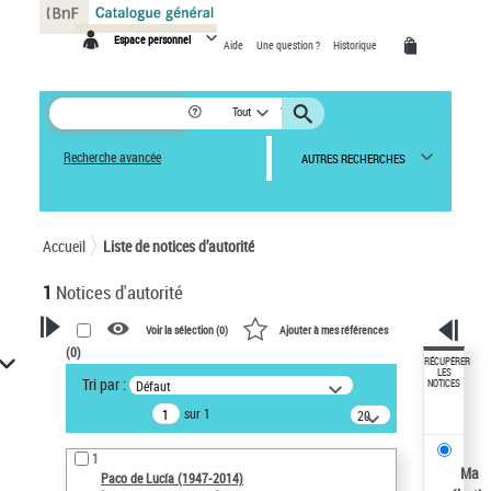
Panneau de gestion des cookies
Espace personnel
Aide
Une question ?
Historique
Tout
Recherche avancée
AUTRES RECHERCHES
Accueil
Liste de notices d’autorité
1
Notices d'autorité
Voir la sélection (
0
)
Ajouter à mes références
(
0
)
VOTRE RECHERCHE
RÉCUPÉRER
LES
Tri par :
Défaut
NOTICES
Recherche avancée dans les
sur 1
notices d’autorité
20
résultats/page
Œuvres liées à l'auteur :
1
Paco de Lucía (1947-2014)
Ma
Paco de Lucía (1947-2014)