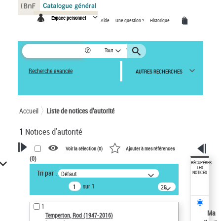
Panneau de gestion des cookies
Espace personnel
Aide
Une question ?
Historique
Tout
Recherche avancée
AUTRES RECHERCHES
Accueil
Liste de notices d’autorité
1
Notices d'autorité
Voir la sélection (
0
)
Ajouter à mes références
(
0
)
VOTRE RECHERCHE
RÉCUPÉRER
LES
Tri par :
Défaut
NOTICES
Recherche avancée dans les
sur 1
notices d’autorité
20
résultats/page
Œuvres liées à l'auteur :
1
Temperton, Rod (1947-2016)
Ma
Temperton, Rod (1947-2016)