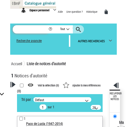
Panneau de gestion des cookies
Espace personnel
Aide
Une question ?
Historique
Tout
Recherche avancée
AUTRES RECHERCHES
Accueil
Liste de notices d’autorité
1
Notices d'autorité
Voir la sélection (
0
)
Ajouter à mes références
(
0
)
VOTRE RECHERCHE
RÉCUPÉRER
LES
Tri par :
Défaut
NOTICES
Recherche avancée dans les
sur 1
notices d’autorité
20
résultats/page
Œuvres liées à l'auteur :
1
Paco de Lucía (1947-2014)
Ma
Paco de Lucía (1947-2014)