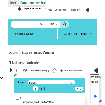
Panneau de gestion des cookies
Espace personnel
Aide
Une question ?
Historique
Tout
Recherche avancée
AUTRES RECHERCHES
Accueil
Liste de notices d’autorité
1
Notices d'autorité
Voir la sélection (
0
)
Ajouter à mes références
(
0
)
VOTRE RECHERCHE
RÉCUPÉRER
LES
Tri par :
Défaut
NOTICES
Recherche avancée dans les
sur 1
notices d’autorité
20
résultats/page
Œuvres liées à l'auteur :
1
Temperton, Rod (1947-2016)
Ma
Temperton, Rod (1947-2016)